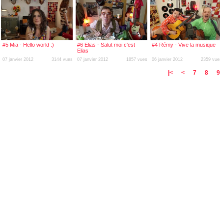
#5 Mia - Hello world :)
#6 Elias - Salut moi c'est
#4 Rémy - Vive la musique
Elias
07 janvier 2012
3144 vues
07 janvier 2012
1857 vues
06 janvier 2012
2359 vue
|<
<
7
8
9