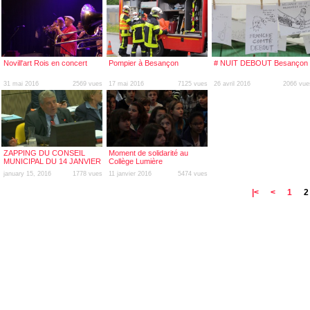
Novill'art Rois en concert
Pompier à Besançon
# NUIT DEBOUT Besançon 
31 mai 2016
2569 vues
17 mai 2016
7125 vues
26 avril 2016
2066 vue
ZAPPING DU CONSEIL
Moment de solidarité au
MUNICIPAL DU 14 JANVIER
Collège Lumière
2016
january 15, 2016
1778 vues
11 janvier 2016
5474 vues
|<
<
1
2