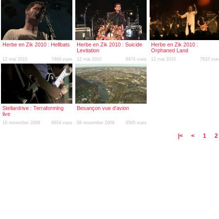
Herbe en Zik 2010 : Hellbats
Herbe en Zik 2010 : Suicide
Herbe en Zik 2010 :
Levitation
Orphaned Land
12 mai 2010
7468 vues
12 mai 2010
8474 vues
12 mai 2010
7933 vue
Stellardrive : Terraforming
Besançon vue d'avion
live
18 novembre 2008
8654 vues
08 novembre 2008
9565 vues
|<
<
1
2