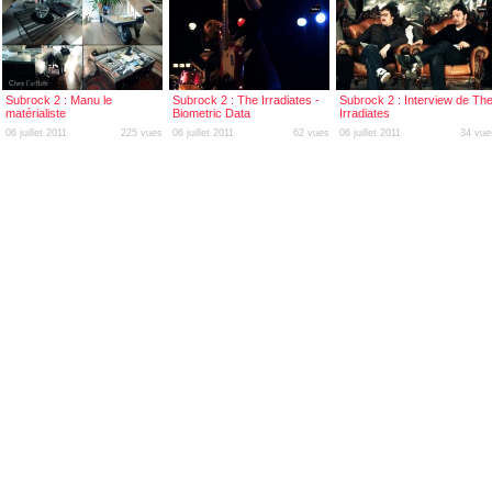
Subrock 2 : Manu le
Subrock 2 : The Irradiates -
Subrock 2 : Interview de Th
matérialiste
Biometric Data
Irradiates
06 juillet 2011
225 vues
06 juillet 2011
62 vues
06 juillet 2011
34 vue