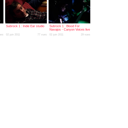
Subrock 1 : Indie Ear studio
Subrock 1 : Blood For
Navajos - Canyon Voices live
ues
02 juin 2011
77 vues
02 juin 2011
29 vues