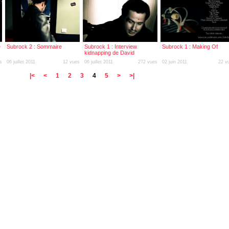
e
Subrock 2 : Sommaire
Subrock 1 : Interview
Subrock 1 : Making Of
kidnapping de David
Demange, agent du Moloco
s
06 juillet 2011
12 vues
06 juillet 2011
272 vues
02 juin 2011
22 v
|<
<
1
2
3
4
5
>
>|