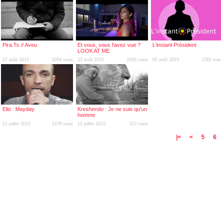
Pira.Ts // Aveu
Et vous, vous l'avez vue ?
L'instant Président
LOOK AT ME
27 août 2015
1054 vues
23 août 2015
1956 vues
05 août 2015
1381 vue
Elio : Mayday
Kreshendo : Je ne suis qu'un
homme
21 juillet 2015
1479 vues
12 juillet 2015
313 vues
|<
<
5
6