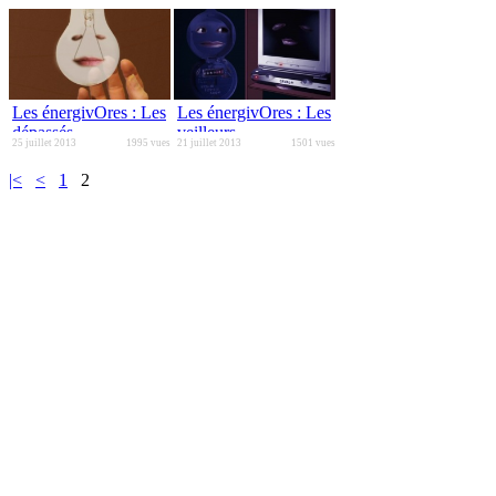
Les énergivOres : Les
Les énergivOres : Les
dépassés
veilleurs
25 juillet 2013
1995 vues
21 juillet 2013
1501 vues
|<
<
1
2