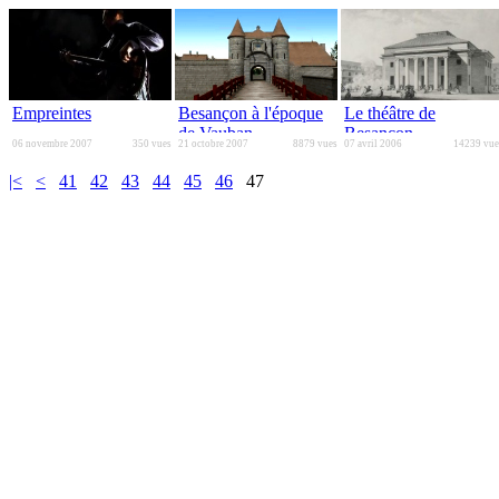
Empreintes
Besançon à l'époque
Le théâtre de
de Vauban
Besançon
06 novembre 2007
350 vues
21 octobre 2007
8879 vues
07 avril 2006
14239 vue
|<
<
41
42
43
44
45
46
47