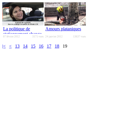
La politique de
Amours plataniques
stationnement change
07 février 2012
3171 vues
24 janvier 2012
13637 vues
à Besançon
|<
<
13
14
15
16
17
18
19