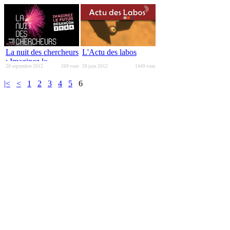
La nuit des chercheurs
L'Actu des labos
: Imaginez le
28 septembre 2012
269 vues
29 juin 2012
1449 vues
Besançon du futur !
|<
<
1
2
3
4
5
6