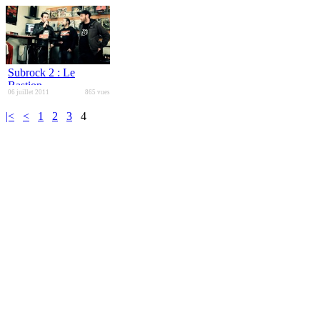
Subrock 2 : Le
Bastion
06 juillet 2011
865 vues
|<
<
1
2
3
4