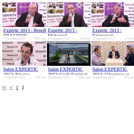
Expertic 2013 : Benoît
Expertic 2013 :
Expertic 2013 :
FRACHON,
Mohamed
Emmanuel
12 septembre 2013
1694 vues
12 septembre 2013
1160 vues
12 septembre 2013
122 vue
PROXIVAL
HARRATE FCI
DUMONT, Ville de
Besançon
Salon EXPERTIC
Salon EXPERTIC
Salon EXPERTIC
2012: Nicolas
2012: Cyril Tarriet et
2012: Véronique et
13 septembre 2012
599 vues
13 septembre 2012
1046 vues
13 septembre 2012
645 vue
BRULPORT, Dole
Sébastien Penet,
Emmanuel GINDRO
Solus Informatiques
MANIACAL
EURIDYCE
|<
<
1
2
MONKEY STUDIO