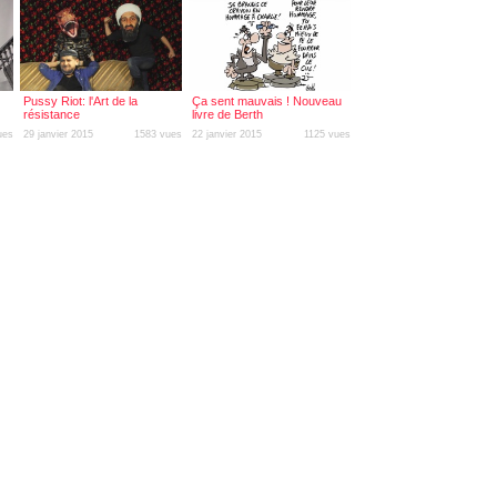
Pussy Riot: l'Art de la
Ça sent mauvais ! Nouveau
résistance
livre de Berth
ues
29 janvier 2015
1583 vues
22 janvier 2015
1125 vues