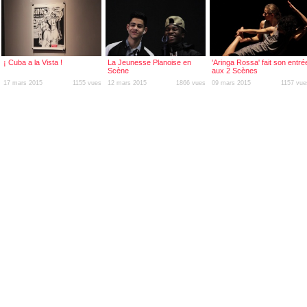
¡ Cuba a la Vista !
La Jeunesse Planoise en
'Aringa Rossa' fait son entré
Scène
aux 2 Scènes
17 mars 2015
1155 vues
12 mars 2015
1866 vues
09 mars 2015
1157 vue