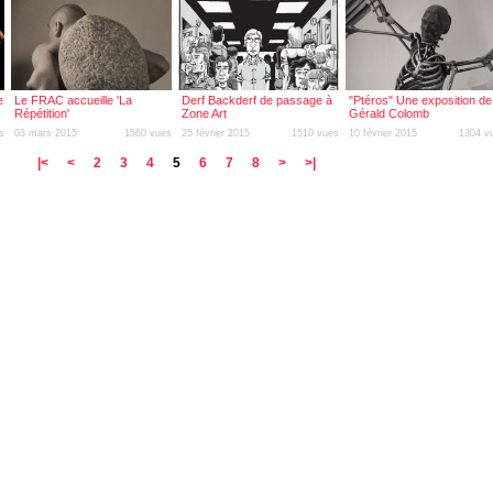
e
Le FRAC accueille 'La
Derf Backderf de passage à
"Ptéros" Une exposition de
Répétition'
Zone Art
Gérald Colomb
s
03 mars 2015
1560 vues
25 février 2015
1510 vues
10 février 2015
1304 v
|<
<
2
3
4
5
6
7
8
>
>|