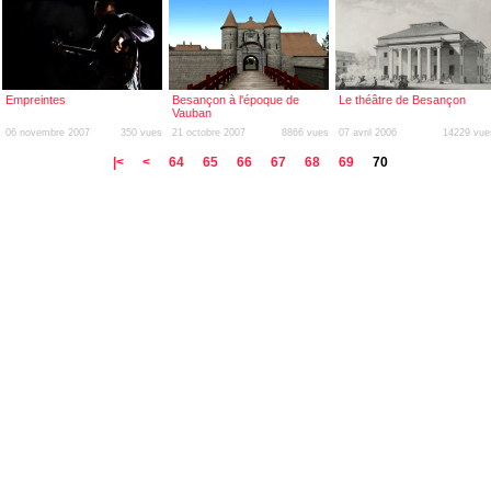
Empreintes
Besançon à l'époque de
Le théâtre de Besançon
Vauban
06 novembre 2007
350 vues
21 octobre 2007
8866 vues
07 avril 2006
14229 vue
|<
<
64
65
66
67
68
69
70