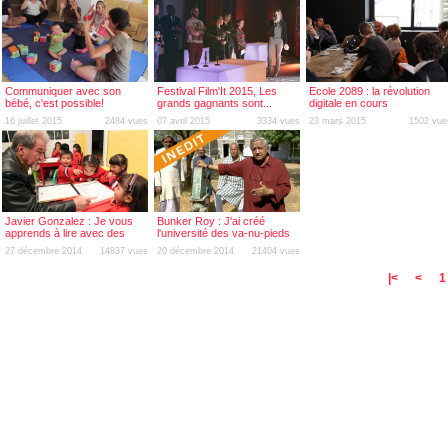
Communiquer avec son
Festival Film'It 2015, Les
Ecole 2089 : la révolution
bébé, c'est possible!
grands gagnants sont...
digitale en cours
16 juillet 2015
2484 vues
07 avril 2015
3334 vues
23 mars 2015
1502 vue
Javier Gonzalez : Je vous
Bunker Roy : J'ai créé
apprends à lire avec des
l'université des va-nu-pieds
dominos
27 décembre 2014
14837 vues
20 décembre 2014
21404 vues
|<
<
1