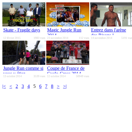
Skate - Fragile days
Magic Jungle Run
Entrez dans l'arène
2014
des Bisons !
12 février 2015
1983 vues
23 novembre 2014
112 vues
14 novembre 2014
5191 vue
Jungle Run comme si
Coupe de France de
vous y étiez
Cyclo-Cross 2014
13 octobre 2014
3539 vues
12 octobre 2014
50949 vues
catégorie Elites
|<
<
2
3
4
5
6
7
8
>
>|