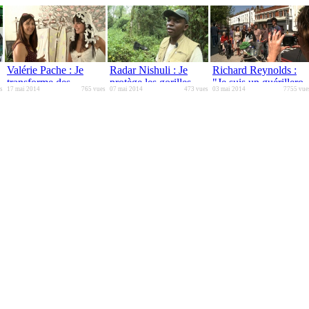
Valérie Pache : Je
Radar Nishuli : Je
Richard Reynolds :
transforme des
protège les gorilles
"Je suis un guérillero
s
17 mai 2014
765 vues
07 mai 2014
473 vues
03 mai 2014
7755 vue
parapentes réformés
contre les exploitants
du jardinage"
en robe de soirée
de coltan