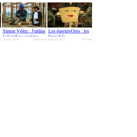
Simon Vélez : J'utilise
Les énergivOres : les
le bambou comme
branchés
s
26 avril 2014
13043 vues
april 16, 2014
764 vues
d'autres l'acier