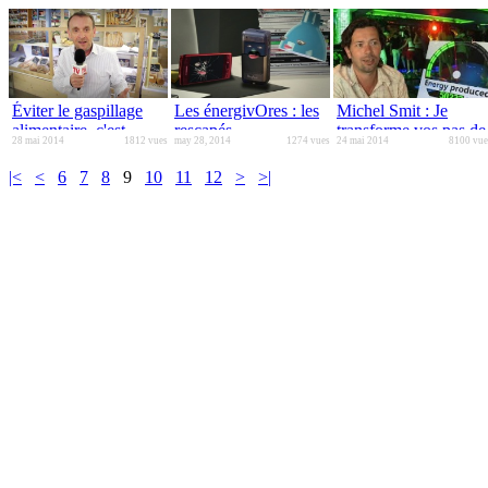
Éviter le gaspillage
Les énergivOres : les
Michel Smit : Je
alimentaire, c'est
rescapés
transforme vos pas de
28 mai 2014
1812 vues
may 28, 2014
1274 vues
24 mai 2014
8100 vue
simple !
danse en
kilowatt/heure
|<
<
6
7
8
9
10
11
12
>
>|