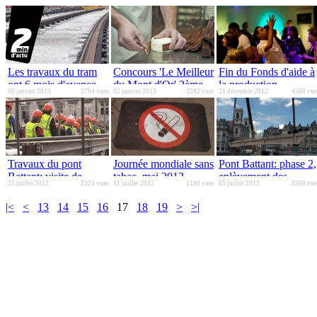
Les travaux du tram
Concours 'Le Meilleur
Fin du Fonds d'aide à
ont 6 mois d'avance
du Mont d'Or' 2ème
la production
08 janvier 2013
3794 vues
02 janvier 2013
3282 vues
21 décembre 2012
4588 vue
édition
audiovisuelle et
cinématographique
Travaux du pont
Journée mondiale sans
Pont Battant: phase 2,
Battant: visite de
tabac, mai 2012
enlèvement des
25 juillet 2012
2325 vues
11 juillet 2012
1190 vues
05 juillet 2012
3508 vue
chantier
tronçons !
|<
<
13
14
15
16
17
18
19
>
>|