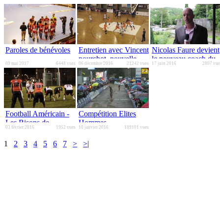
Paroles de bénévoles
Entretien avec Vincent
Nicolas Faure devient
pourchot, nouvelle
le nouveau coach du
09 mai 2017
6448 vues
06 décembre 2016
21242 vues
17 juin 2016
2807 vue
recrue du BesAC
BesAC
Football Américain -
Compétition Elites
Les Bisons de
Hommes -
03 février 2016
1952 vues
10 janvier 2016
189101 vues
Besançon
Championnat de
France de Cyclo-cross
1
2
3
4
5
6
7
>
>|
2016