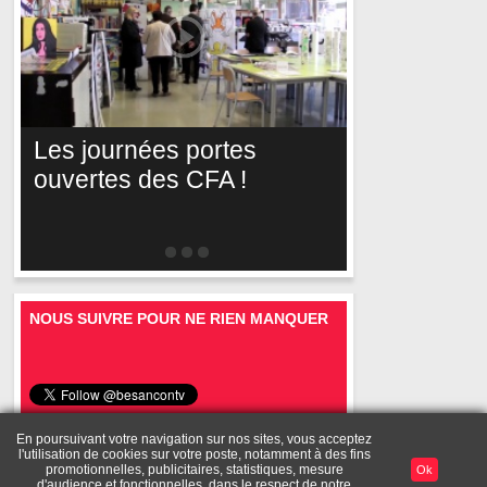
Les journées portes
ouvertes des CFA !
NOUS SUIVRE POUR NE RIEN MANQUER
En poursuivant votre navigation sur nos sites, vous acceptez
l'utilisation de cookies sur votre poste, notamment à des fins
Mentions
A
Toutes les
Diffusez vos
Mon
promotionnelles, publicitaires, statistiques, mesure
Ok
Publicité
légales
propos
vidéos
vidéos
compte
d'audience et fonctionnelles, dans le respect de notre