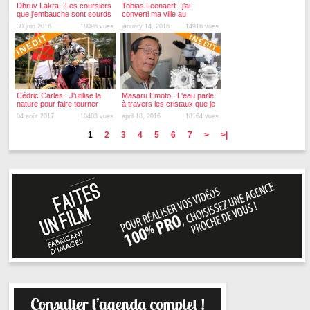
Dhruv Lakra : Les coursiers
Tobias Leenaert : j'ai
que j'embauche sont sourds
converti ma ville au
et muets
végétarisme
30 juin 2016
18096 vues
january 14, 2016
14916 vues
Cédric Carles : J'utilise la
Masaru Emoto : L'eau parle
nature pour faire tourner
à travers les cristaux que je
mes platines
forme
04 août 2017
10483 vues
april 18, 2016
18164 vues
1
2
3
4
5
6
7
>
>|