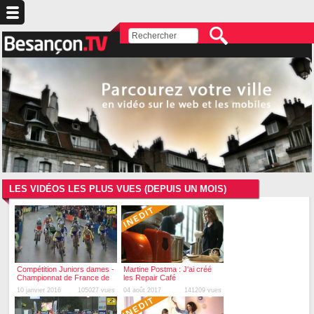
LES VIDÉOS LES PLUS VUES (DEPUIS UN MOIS)
Compétition Juniors dames -
Martine Postma : J'ai créé
Championnat de France de
les Repair Café
Cyclo-cross 2016
10 janvier 2016
105027 vues
04 août 2017
141209 vues