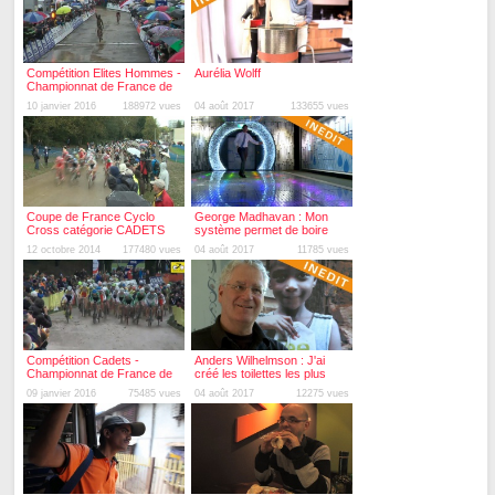
Compétition Elites Hommes -
Aurélia Wolff
Championnat de France de
Cyclo-cross 2016
10 janvier 2016
188972 vues
04 août 2017
133655 vues
Coupe de France Cyclo
George Madhavan : Mon
Cross catégorie CADETS
système permet de boire
l'eau des toilettes
12 octobre 2014
177480 vues
04 août 2017
11785 vues
Compétition Cadets -
Anders Wilhelmson : J'ai
Championnat de France de
créé les toilettes les plus
Cyclo-cross 2016
simples du monde
09 janvier 2016
75485 vues
04 août 2017
12275 vues