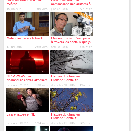
Dans les bras morts des
David Edwards : Je
rivières
confectionne des aliments à
emballage comestible
15 juin 2016
1569 vues
june 02, 2016
17271 vues
Météorites face à l'objectif
Masaru Emoto : L'eau parle
à travers les cristaux que je
forme
17 mai 2016
2695 vues
april 18, 2016
18153 vues
STAR WARS : les
Histoire du climat en
chercheurs contre-attaquent
Franche-Comté #2
december 21, 2015
1153 vues
december 10, 2015
1154 vues
La préhistoire en 3D
Histoire du climat en
Franche-Comté #1
december 09, 2015
1294 vues
december 01, 2015
1227 vues