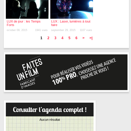
LUX de jour : les Temps
LUX : Laser, lumières à tout
Forts
faire
october 09, 2015
1941 vues
september 29, 2015
1107 vues
1
2
3
4
5
6
>
>|
Aucun résultat