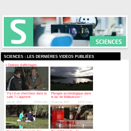
SCIENCES :
LES DERNIÈRES VIDÉOS PUBLIÉES
> Options d'affichages
Y'a-t-il un chercheur dans la
Plongée archéologique dans
salle ? L'apprenti
le lac de Malbuisson !
july 04, 2017
52565 vues
03 janvier 2017
24727 vues