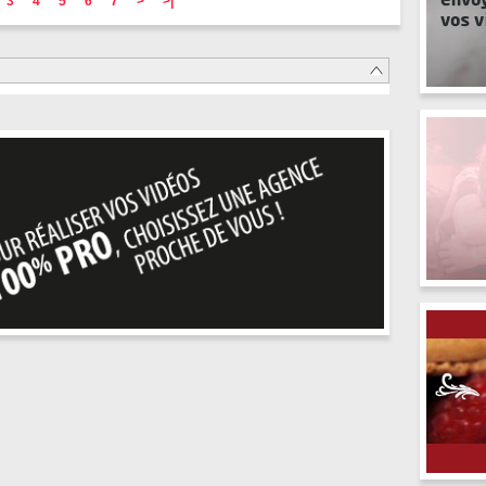
3
4
5
6
7
>
>|