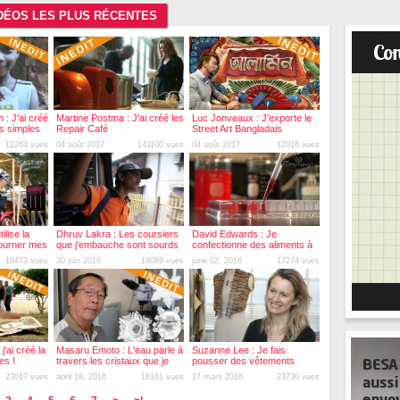
VIDÉOS LES PLUS RÉCENTES
: J'ai créé
Martine Postma : J'ai créé les
Luc Jonveaux : J'exporte le
lus simples
Repair Café
Street Art Bangladais
12264 vues
04 août 2017
141100 vues
04 août 2017
12016 vues
ilise la
Dhruv Lakra : Les coursiers
David Edwards : Je
tourner mes
que j'embauche sont sourds
confectionne des aliments à
et muets
emballage comestible
10473 vues
30 juin 2016
18089 vues
june 02, 2016
17274 vues
'ai créé la
Masaru Emoto : L'eau parle à
Suzanne Lee : Je fais
es !
travers les cristaux que je
pousser des vêtements
forme
comme des champignons
23017 vues
april 18, 2016
18161 vues
17 mars 2016
23730 vues