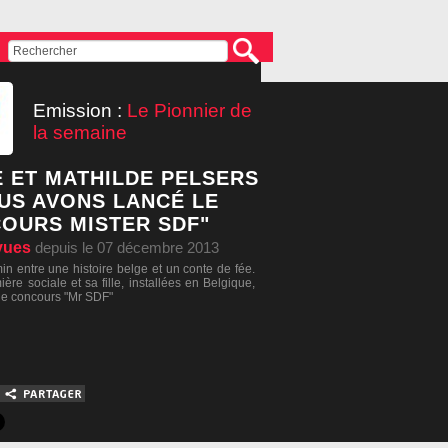
Emission :
Le Pionnier de
la semaine
E ET MATHILDE PELSERS
OUS AVONS LANCÉ LE
OURS MISTER SDF"
vues
depuis le 07 décembre 2013
in entre une histoire belge et un conte de fée.
ière sociale et sa fille, installées en Belgique,
 le concours "Mr SDF"