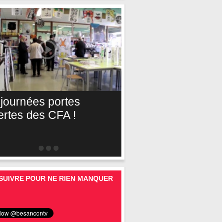
 journées portes
ertes des CFA !
SUIVRE POUR NE RIEN MANQUER