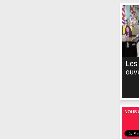
Les
ouv
NOUS 