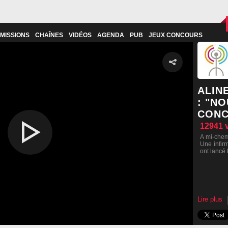
MISSIONS
CHAÎNES
VIDÉOS
AGENDA
PUB
JEUX CONCOURS
ALIN
: "N
CONC
12941
A mi-chem
Une infirm
ont lancé
Lire plus