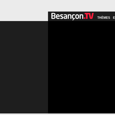
THÈMES
E