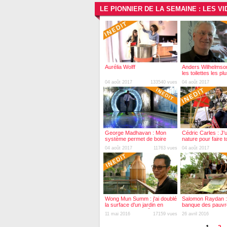
LE PIONNIER DE LA SEMAINE : LES 
Aurélia Wolff
Anders Wilhelmson 
les toilettes les p
du monde
04 août 2017
133540 vues
04 août 2017
George Madhavan : Mon
Cédric Carles : J'ut
système permet de boire
nature pour faire 
l'eau des toilettes
platines
04 août 2017
11763 vues
04 août 2017
Wong Mun Summ : j'ai doublé
Salomon Raydan : j
la surface d'un jardin en
banque des pauvr
construisant un hôtel
11 mai 2016
17159 vues
26 avril 2016