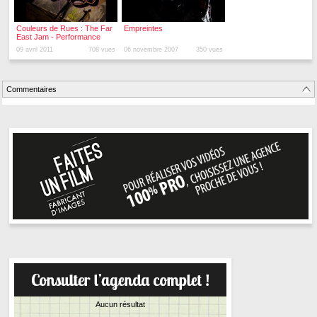
Couleurs de Rues : The Far
Empreintes
East Jam - Performance
Graffiti (9 avril 2011)
09 avril 2011
708 vues
06 novembre 2007
350 vues
Commentaires
Aucun résultat