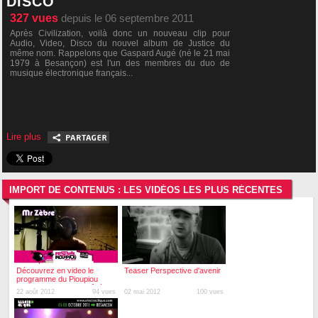
DISCO
327
vues
depuis le 06 septembre 2011
Après Civilization, voilà donc un nouveau clip pour
Audio, Video, Disco du nouvel album de Justice du
même nom. Rappelons que Gaspard Augé (né le 21 mai
1979 à Besançon) est l'un des membres du duo de
musique électronique français...
Lire plus
IMPORT DE CONTENUS : LES VIDÉOS LES PLUS RÉCENTES
Découvrez en video le
Teaser Perspective d'avenir
programme du Pioupiou
Festival - 23 au 26 août à
22 août 2012
94 vues
02 mai 2012
100 vues
Besançon et Pelousey