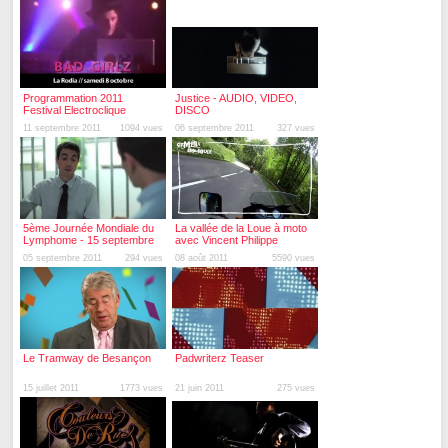
Programmation 2011
Justice - AUDIO, VIDEO,
Festival Electroclique
DISCO
11 septembre 2011
1094 vues
06 septembre 2011
327 vues
5ème Journée Mondiale du
La vallée de la Loue à moto
Lymphome - 15 septembre
avec Vincent Philippe
2011
05 septembre 2011
294 vues
08 août 2011
5590 vues
Le Tramway de Besançon
Padwriterz Teaser
15 juillet 2011
1773 vues
21 juin 2011
275 vues