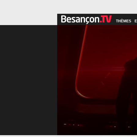
THÈMES
E