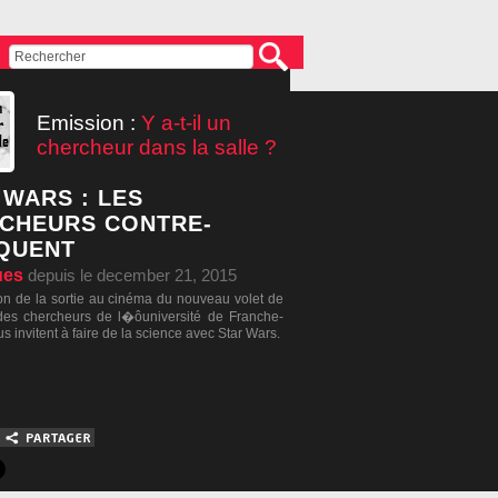
Emission :
Y a-t-il un
chercheur dans la salle ?
 WARS : LES
CHEURS CONTRE-
QUENT
ues
depuis le december 21, 2015
ion de la sortie au cinéma du nouveau volet de
des chercheurs de l�ôuniversité de Franche-
 invitent à faire de la science avec Star Wars.