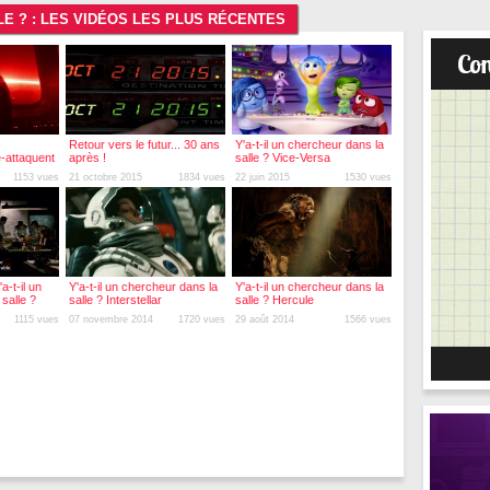
LE ? : LES VIDÉOS LES PLUS RÉCENTES
Retour vers le futur... 30 ans
Y'a-t-il un chercheur dans la
-attaquent
après !
salle ? Vice-Versa
1153 vues
21 octobre 2015
1834 vues
22 juin 2015
1530 vues
a-t-il un
Y'a-t-il un chercheur dans la
Y'a-t-il un chercheur dans la
salle ?
salle ? Interstellar
salle ? Hercule
1115 vues
07 novembre 2014
1720 vues
29 août 2014
1566 vues