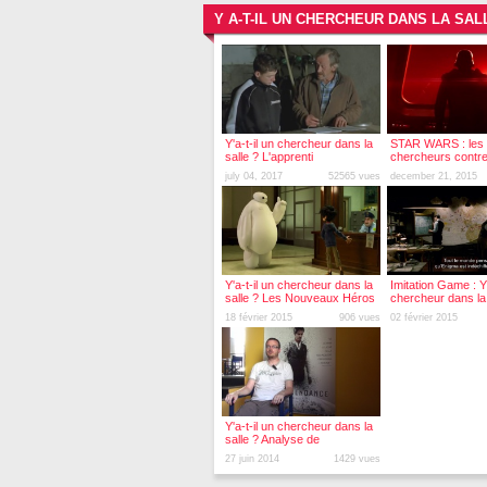
Y A-T-IL UN CHERCHEUR DANS LA SAL
Y'a-t-il un chercheur dans la
STAR WARS : les
salle ? L'apprenti
chercheurs contre
july 04, 2017
52565 vues
december 21, 2015
Y'a-t-il un chercheur dans la
Imitation Game : Y'
salle ? Les Nouveaux Héros
chercheur dans la 
18 février 2015
906 vues
02 février 2015
Y'a-t-il un chercheur dans la
salle ? Analyse de
Transcendance
27 juin 2014
1429 vues