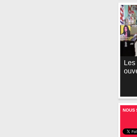
Les
ouv
NOUS 