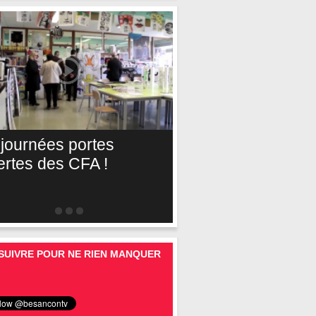
 journées portes
ertes des CFA !
SUIVRE POUR NE RIEN MANQUER