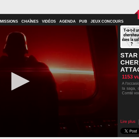
MISSIONS
CHAÎNES
VIDÉOS
AGENDA
PUB
JEUX CONCOURS
STAR
CHER
ATTA
1153
v
A l'occas
la saga, 
Comté vous
Lire plus