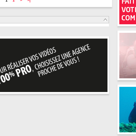
1
2
>
>|