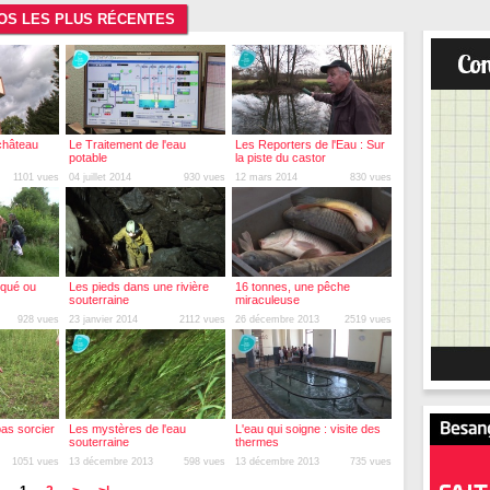
ÉOS LES PLUS RÉCENTES
château
Le Traitement de l'eau
Les Reporters de l'Eau : Sur
potable
la piste du castor
1101 vues
04 juillet 2014
930 vues
12 mars 2014
830 vues
squé ou
Les pieds dans une rivière
16 tonnes, une pêche
souterraine
miraculeuse
928 vues
23 janvier 2014
2112 vues
26 décembre 2013
2519 vues
pas sorcier
Les mystères de l'eau
L'eau qui soigne : visite des
souterraine
thermes
1051 vues
13 décembre 2013
598 vues
13 décembre 2013
735 vues