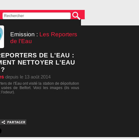
Emission :
Les Reporters
de l'Eau
REPORTERS DE L'EAU :
ENT NETTOYER L'EAU
 ?
es
depuis le 13 août 2014
ers de l'Eau ont visité la station de dépollution
usées de Belfort. Voici les images (ils vous
l'odeur).