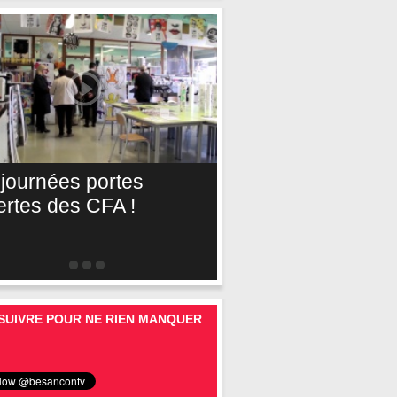
 journées portes
ertes des CFA !
SUIVRE POUR NE RIEN MANQUER