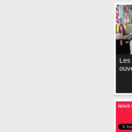
Les
ouv
NOUS 