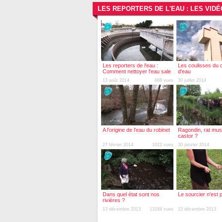
LES REPORTERS DE L'EAU : LES VID
Les reporters de l'eau :
Les coulisses du 
Comment nettoyer l'eau sale
d'eau
?
13 août 2014
888 vues
30 juillet 2014
A l'origine de l'eau du robinet
Ragondin, rat mu
castor ?
27 février 2014
1022 vues
30 janvier 2014
Dans quel état sont nos
Le sourcier n'est 
rivières ?
13 décembre 2013
13184 vues
13 décembre 2013