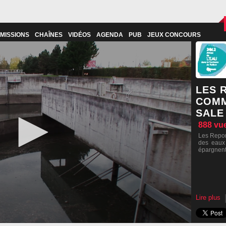
MISSIONS
CHAÎNES
VIDÉOS
AGENDA
PUB
JEUX CONCOURS
LES 
COMM
SALE
888
vu
Les Report
des eaux 
épargnent 
Lire plus