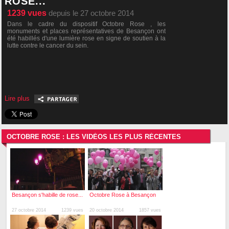
ROSE...
1239
vues
depuis le 27 octobre 2014
Dans le cadre du dispositif Octobre Rose , les
monuments et places représentatives de Besançon ont
été habillés d'une lumière rose en signe de soutien à la
lutte contre le cancer du sein.
Lire plus
OCTOBRE ROSE : LES VIDÉOS LES PLUS RÉCENTES
Besançon s'habille de rose...
Octobre Rose à Besançon
27 octobre 2014
1239 vues
20 octobre 2014
1857 vues