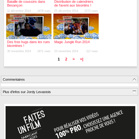
Bataille de coussins dans
Distribution de calendriers
Besançon
de l'avent aux bisontins !
11 décembre 2014
1478 vues
05 décembre 2014
1572 vues
Des free hugs dans les rues
Magic Jungle Run 2014
bisontines !
30 novembre 2014
1871 vues
23 novembre 2014
112 vues
1
2
>
>|
Commentaires
Plus d'infos sur Jordy Levastois