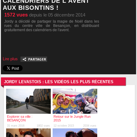
CALENDRIERS DE L'AVENT
AUX BISONTINS !
1572
vues
depuis le 05 décembre 2014
Jordy a décidé de partager la magie de Noël dans les
rues du centre ville de Besançon, en distribuant
gratuitement des calendriers de l'avent.
Lire plus
JORDY LEVASTOIS : LES VIDÉOS LES PLUS RÉCENTES
Explorer sa ville :
Retour sur le Jungle Run
BESANÇON
2015
31 mars 2016
1802 vues
12 octobre 2015
2034 vues