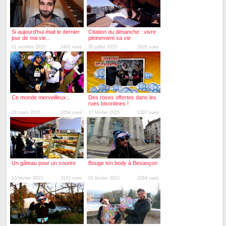
Si aujourd'hui était le dernier
Citation du dimanche : vivre
jour de ma vie...
pleinement sa vie
01 octobre 2015
1482 vues
30 juillet 2015
1826 vues
Ce monde merveilleux...
Des roses offertes dans les
rues bisontines !
24 mars 2015
1654 vues
17 février 2015
1307 vues
Un gâteau pour un sourire
Bouge ton body à Besançon
13 février 2015
1161 vues
02 février 2015
2264 vues