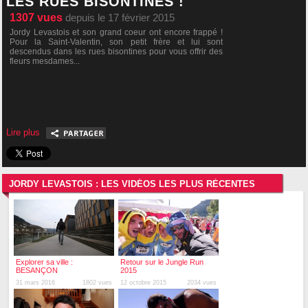
LES RUES BISONTINES !
1307
vues
depuis le 17 février 2015
Jordy Levastois et son grand coeur ont encore frappé !
Pour la Saint-Valentin, son petit frère et lui sont
descendus dans les rues bisontines pour vous offrir des
fleurs mesdames...
Lire plus
JORDY LEVASTOIS : LES VIDÉOS LES PLUS RÉCENTES
Explorer sa ville :
Retour sur le Jungle Run
BESANÇON
2015
31 mars 2016
1802 vues
12 octobre 2015
2034 vues