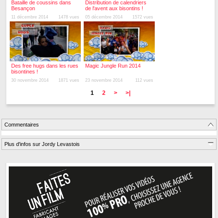
Bataille de coussins dans
Distribution de calendriers
Besançon
de l'avent aux bisontins !
11 décembre 2014
1478 vues
05 décembre 2014
1572 vues
Des free hugs dans les rues
Magic Jungle Run 2014
bisontines !
30 novembre 2014
1871 vues
23 novembre 2014
112 vues
1
2
>
>|
Commentaires
Plus d'infos sur Jordy Levastois