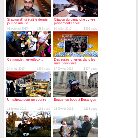
Si aujourd'hui était le dernier
Citation du dimanche : vivre
jour de ma vie...
pleinement sa vie
01 octobre 2015
1482 vues
30 juillet 2015
1826 vues
Ce monde merveilleux...
Des roses offertes dans les
rues bisontines !
24 mars 2015
1654 vues
17 février 2015
1307 vues
Un gâteau pour un sourire
Bouge ton body à Besançon
13 février 2015
1161 vues
02 février 2015
2264 vues