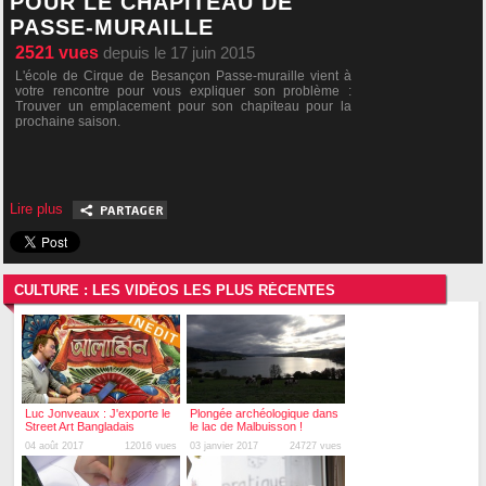
POUR LE CHAPITEAU DE
PASSE-MURAILLE
2521
vues
depuis le 17 juin 2015
L'école de Cirque de Besançon Passe-muraille vient à
votre rencontre pour vous expliquer son problème :
Trouver un emplacement pour son chapiteau pour la
prochaine saison.
Lire plus
CULTURE : LES VIDÉOS LES PLUS RÉCENTES
Luc Jonveaux : J'exporte le
Plongée archéologique dans
Street Art Bangladais
le lac de Malbuisson !
04 août 2017
12016 vues
03 janvier 2017
24727 vues