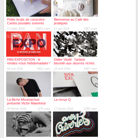
Petits bruits de caractère :
Bienvenue au Café des
Cartes postales sonores
pratiques
12 juillet 2016
16951 vues
17 juin 2016
1587 vues
PAN EXPOSITION : le
Didier Viodé : l'artiste
rendez-vous hebdomadaire !
bisontin aux œuvres riches
et pluridisciplinaires !
04 mai 2016
3421 vues
14 avril 2016
2397 vues
La Biche Moustachue
La revue Q
présente Victor Maenhout
28 février 2016
1175 vues
17 février 2016
1285 vues