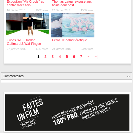
Exposition "Via Crucis" au
Thomas Lateur expose aux
centre diocésain
bains douches!
16 février 2016
1062 vues
12 février 2016
1509 vues
Tunes 320 - Jordan
Féros, le cahier érotique
Gallimard & Wall Pinçon
27 janvier 2016
1737 vues
26 janvier 2016
2365 vues
1
2
3
4
5
6
7
>
>|
Commentaires