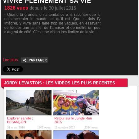
VIVRE PLEINEMENT SA VIE
1826
vues
depuis le 30 juillet 2015
- Quand tu grandis, on a tendance à te raconter que tu
dois accepter le monde tel qu'il est. Que tu dois t'y
intégrer, y vivre sans faire trop de vagues, en essayant
de fonder une famille, de t'amuser et de mettre un peu
d'argent de côté. C'est une vision très limitée de la vie...-
Lire plus
JORDY LEVASTOIS : LES VIDÉOS LES PLUS RÉCENTES
Explorer sa ville :
Retour sur le Jungle Run
BESANÇON
2015
31 mars 2016
1802 vues
12 octobre 2015
2034 vues