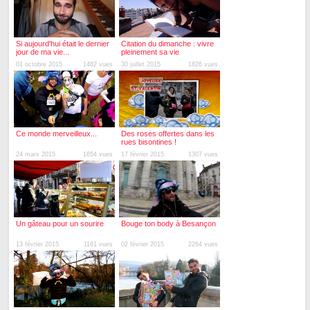
Si aujourd'hui était le dernier
Citation du dimanche : vivre
jour de ma vie...
pleinement sa vie
01 octobre 2015
1482 vues
30 juillet 2015
1826 vues
Ce monde merveilleux...
Des roses offertes dans les
rues bisontines !
24 mars 2015
1654 vues
17 février 2015
1307 vues
Un gâteau pour un sourire
Bouge ton body à Besançon
13 février 2015
1161 vues
02 février 2015
2264 vues