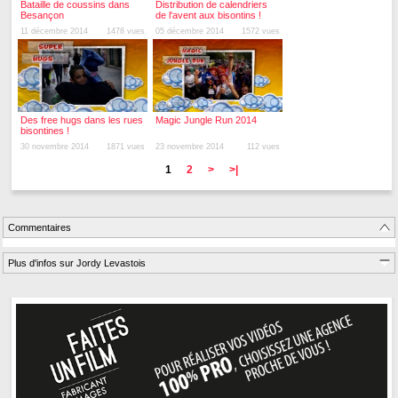
Bataille de coussins dans
Distribution de calendriers
Besançon
de l'avent aux bisontins !
11 décembre 2014
1478 vues
05 décembre 2014
1572 vues
Des free hugs dans les rues
Magic Jungle Run 2014
bisontines !
30 novembre 2014
1871 vues
23 novembre 2014
112 vues
1
2
>
>|
Commentaires
Plus d'infos sur Jordy Levastois