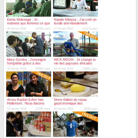
Denis Mukwege : Je
Natalie Killassy : J'ai créé un
redonne aux femmes ce que
textile anti-éboulement
le viol a détruit
26 février 2016
14780 vues
17 février 2016
14713 vues
Mary Gordon : J'enseigne
NICK MOON : Je change la
l'empathie grâce à des
vie des paysans africains
bébés
les plus pauvres
10 février 2016
20860 vues
04 février 2016
13486 vues
Arnou Raskin & Ann Van
5ème édition du repas
Hellemont : Nous faisons
gastronomique des
l'école dans la rue
restaurants du coeur
22 janvier 2016
21095 vues
20 janvier 2016
2326 vues