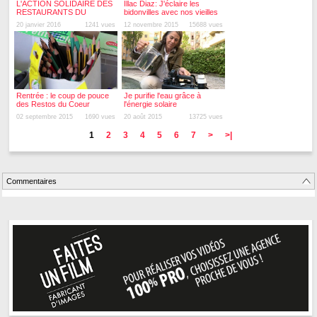
L'ACTION SOLIDAIRE DES
Illac Diaz: J'éclaire les
RESTAURANTS DU
bidonvilles avec nos vieilles
COEUR DU DOUBS
bouteilles en plastique
20 janvier 2016
1241 vues
12 novembre 2015
15688 vues
Rentrée : le coup de pouce
Je purifie l'eau grâce à
des Restos du Coeur
l'énergie solaire
02 septembre 2015
1690 vues
20 août 2015
13725 vues
1
2
3
4
5
6
7
>
>|
Commentaires