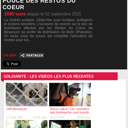
POUCE DES RESTOS DU
COEUR
1690
vues
depuis le 02 septembre 2015
La rentrée scolaire, c'était hier pour écoliers, collégiens
et lycéens bisontins. L'occasion de revenir sur le don de
fournitures effectué par les Restos du Coeur de
Besançon au centre de distribution de Belin (Planoise).
Un beau coup de pouce qui complète l'allocation de
rentrée pour les...
Lire plus
SOLIDARITÉ : LES VIDÉOS LES PLUS RÉCENTES
SPA Besançon
Dhruv Lakra : Les coursiers
que j'embauche sont sourds
et muets
27 juillet 2016
14734 vues
30 juin 2016
18106 vues