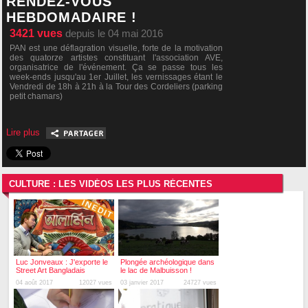
RENDEZ-VOUS
HEBDOMADAIRE !
3421
vues
depuis le 04 mai 2016
PAN est une déflagration visuelle, forte de la motivation
des quatorze artistes constituant l'association AVE,
organisatrice de l'événement. Ça se passe tous les
week-ends jusqu'au 1er Juillet, les vernissages étant le
Vendredi de 18h à 21h à la Tour des Cordeliers (parking
petit chamars)
Lire plus
CULTURE : LES VIDÉOS LES PLUS RÉCENTES
Luc Jonveaux : J'exporte le
Plongée archéologique dans
Street Art Bangladais
le lac de Malbuisson !
04 août 2017
12027 vues
03 janvier 2017
24727 vues