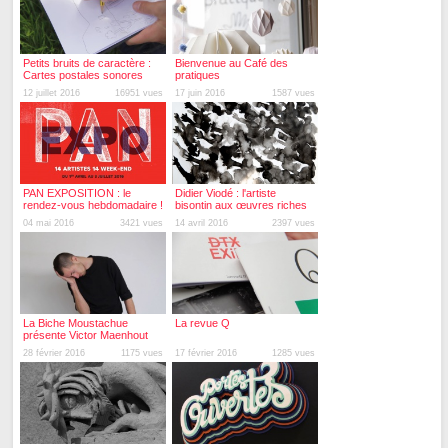
Petits bruits de caractère :
Bienvenue au Café des
Cartes postales sonores
pratiques
12 juillet 2016
16951 vues
17 juin 2016
1587 vues
PAN EXPOSITION : le
Didier Viodé : l'artiste
rendez-vous hebdomadaire !
bisontin aux œuvres riches
et pluridisciplinaires !
04 mai 2016
3421 vues
14 avril 2016
2397 vues
La Biche Moustachue
La revue Q
présente Victor Maenhout
28 février 2016
1175 vues
17 février 2016
1285 vues