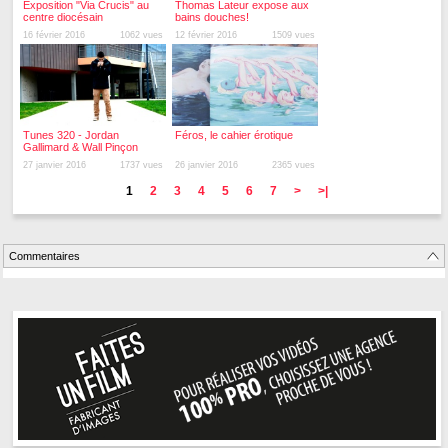
Exposition "Via Crucis" au
Thomas Lateur expose aux
centre diocésain
bains douches!
16 février 2016
1062 vues
12 février 2016
1509 vues
Tunes 320 - Jordan
Féros, le cahier érotique
Gallimard & Wall Pinçon
27 janvier 2016
1737 vues
26 janvier 2016
2365 vues
1
2
3
4
5
6
7
>
>|
Commentaires