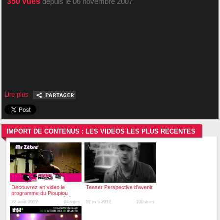
350
vues
depuis le 06 novembre 2007
Lire plus
IMPORT DE CONTENUS : LES VIDÉOS LES PLUS RÉCENTES
Découvrez en video le
Teaser Perspective d'avenir
programme du Pioupiou
Festival - 23 au 26 août à
22 août 2012
94 vues
02 mai 2012
100 vues
Besançon et Pelousey