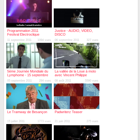
Programmation 2011
Justice - AUDIO, VIDEO,
Festival Electroclique
DISCO
11 septembre 2011
1094 vues
06 septembre 2011
327 vues
5ème Journée Mondiale du
La vallée de la Loue à moto
Lymphome - 15 septembre
avec Vincent Philippe
2011
05 septembre 2011
294 vues
08 août 2011
5590 vues
Le Tramway de Besançon
Padwriterz Teaser
15 juillet 2011
1773 vues
21 juin 2011
275 vues