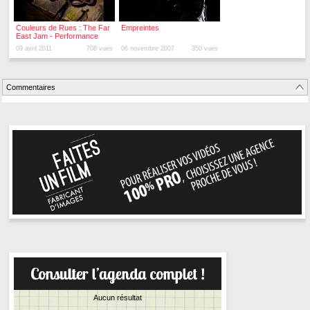
Couleurs de Rues : The Far
Empreintes
East Jam - Performance
Graffiti (9 avril 2011)
09 avril 2011
708 vues
06 novembre 2007
350 vues
Commentaires
Aucun résultat