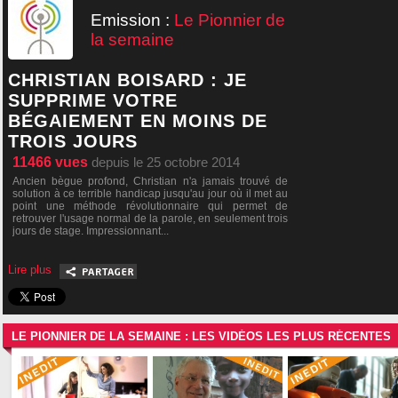
Emission :
Le Pionnier de
la semaine
CHRISTIAN BOISARD : JE
SUPPRIME VOTRE
BÉGAIEMENT EN MOINS DE
TROIS JOURS
11466
vues
depuis le 25 octobre 2014
Ancien bègue profond, Christian n'a jamais trouvé de
solution à ce terrible handicap jusqu'au jour où il met au
point une méthode révolutionnaire qui permet de
retrouver l'usage normal de la parole, en seulement trois
jours de stage. Impressionnant...
Lire plus
LE PIONNIER DE LA SEMAINE : LES VIDÉOS LES PLUS RÉCENTES