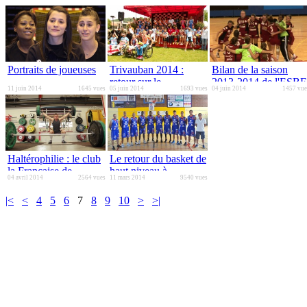
Portraits de joueuses
Trivauban 2014 :
Bilan de la saison
retour sur le
2013-2014 de l'ESBF
11 juin 2014
1645 vues
05 juin 2014
1693 vues
04 juin 2014
1457 vue
paratriathlon
Haltérophilie : le club
Le retour du basket de
la Française de
haut niveau à
04 avril 2014
2564 vues
11 mars 2014
9540 vues
Besançon reçoit deux
Besançon, l'objectif
labels
du BesAC
|<
<
4
5
6
7
8
9
10
>
>|