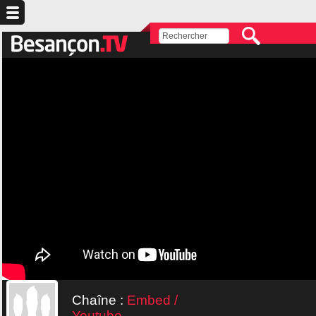
Chaîne :
Embed /
Youtube...