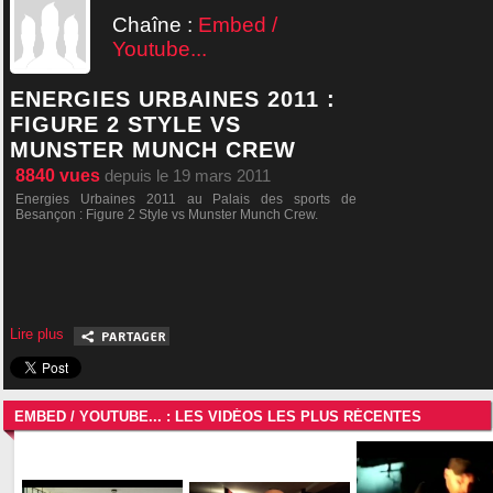
Chaîne :
Embed /
Youtube...
ENERGIES URBAINES 2011 :
FIGURE 2 STYLE VS
MUNSTER MUNCH CREW
8840
vues
depuis le 19 mars 2011
Energies Urbaines 2011 au Palais des sports de
Besançon : Figure 2 Style vs Munster Munch Crew.
Lire plus
EMBED / YOUTUBE... : LES VIDÉOS LES PLUS RÉCENTES