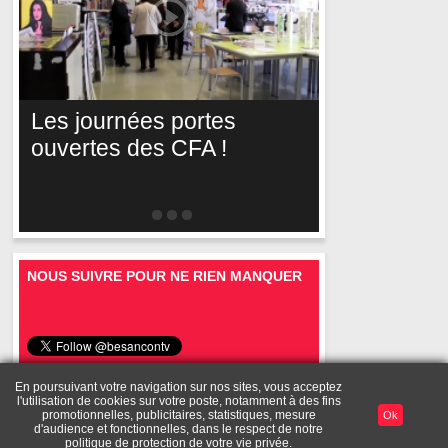
Les journées portes
ouvertes des CFA !
NOUS SUIVRE POUR NE RIEN MANQUER
En poursuivant votre navigation sur nos sites, vous acceptez
l'utilisation de cookies sur votre poste, notamment à des fins
Mentions
A
Toutes les
Diffusez vos
Mon
promotionnelles, publicitaires, statistiques, mesure
Ok
Publicité
légales
propos
vidéos
vidéos
compte
d'audience et fonctionnelles, dans le respect de notre
politique de protection de votre vie privée.