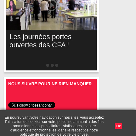
Les journées portes
ouvertes des CFA !
NOUS SUIVRE POUR NE RIEN MANQUER
En poursuivant votre navigation sur nos sites, vous acceptez
l'utilisation de cookies sur votre poste, notamment à des fins
Mentions
A
Toutes les
Diffusez vos
Mon
promotionnelles, publicitaires, statistiques, mesure
Ok
Publicité
légales
propos
vidéos
vidéos
compte
d'audience et fonctionnelles, dans le respect de notre
politique de protection de votre vie privée.