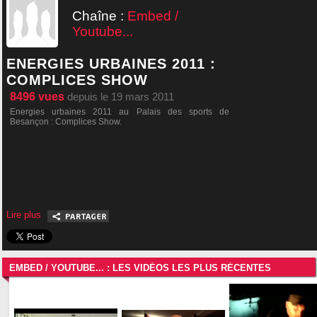
Chaîne :
Embed /
Youtube...
ENERGIES URBAINES 2011 :
COMPLICES SHOW
8496
vues
depuis le 19 mars 2011
Energies urbaines 2011 au Palais des sports de
Besançon : Complices Show.
Lire plus
EMBED / YOUTUBE... : LES VIDÉOS LES PLUS RÉCENTES