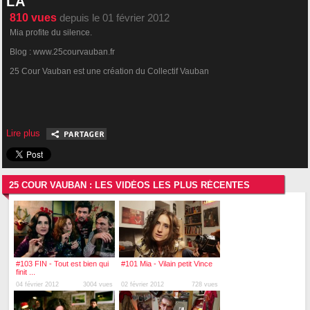
LÀ
810
vues
depuis le 01 février 2012
Mia profite du silence.
Blog : www.25courvauban.fr
25 Cour Vauban est une création du Collectif Vauban
Lire plus
25 COUR VAUBAN : LES VIDÉOS LES PLUS RÉCENTES
#103 FIN - Tout est bien qui
#101 Mia - Vilain petit Vince
finit ...
04 février 2012
3004 vues
02 février 2012
728 vues