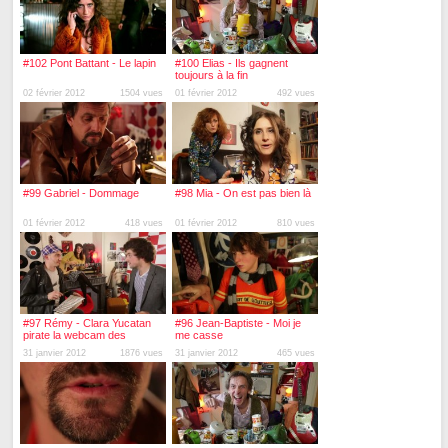
#102 Pont Battant - Le lapin
#100 Elias - Ils gagnent
toujours à la fin
02 février 2012
1504 vues
01 février 2012
492 vues
#99 Gabriel - Dommage
#98 Mia - On est pas bien là
01 février 2012
418 vues
01 février 2012
810 vues
#97 Rémy - Clara Yucatan
#96 Jean-Baptiste - Moi je
pirate la webcam des
me casse
musiciens
31 janvier 2012
1876 vues
31 janvier 2012
465 vues