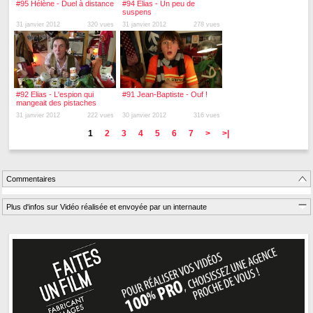
#95 Hélène - Duel à distance
#94 Elias - Un peu de
suspens
31 janvier 2012
320 vues
31 janvier 2012
278 vues
#92 Elias - L'espion qui
#91 Jean-Baptiste - Ouf !
mangeait des pistaches
31 janvier 2012
222 vues
30 janvier 2012
316 vues
1
2
3
4
5
6
7
>
>|
Commentaires
Plus d'infos sur Vidéo réalisée et envoyée par un internaute