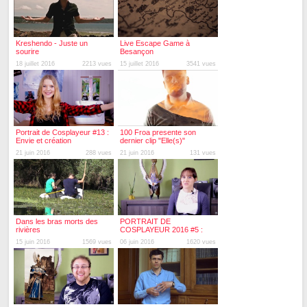
Kreshendo - Juste un
Live Escape Game à
sourire
Besançon
18 juillet 2016
2213 vues
15 juillet 2016
3541 vues
Portrait de Cosplayeur #13 :
100 Froa presente son
Envie et création
dernier clip "Elle(s)"
21 juin 2016
288 vues
21 juin 2016
131 vues
Dans les bras morts des
PORTRAIT DE
rivières
COSPLAYEUR 2016 #5 :
Leeloo Kris Cosplay
15 juin 2016
1569 vues
06 juin 2016
1620 vues