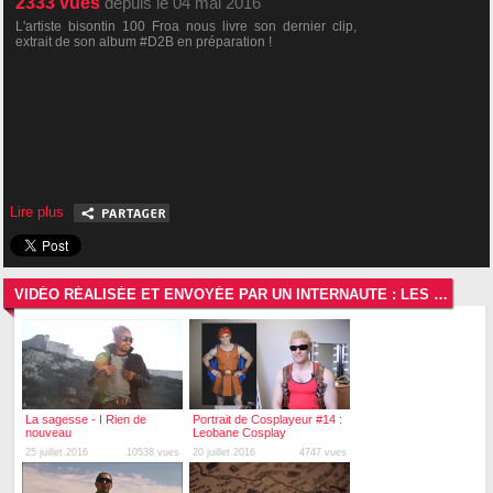
2333
vues
depuis le 04 mai 2016
L'artiste bisontin 100 Froa nous livre son dernier clip,
extrait de son album #D2B en préparation !
Lire plus
VIDÉO RÉALISÉE ET ENVOYÉE PAR UN INTERNAUTE : LES VIDÉOS LES PLUS RÉCENTES
La sagesse - I Rien de
Portrait de Cosplayeur #14 :
nouveau
Leobane Cosplay
25 juillet 2016
10538 vues
20 juillet 2016
4747 vues