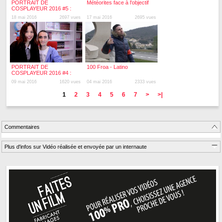
PORTRAIT DE
Météorites face à l'objectif
COSPLAYEUR 2016 #5 :
Aldarion Cosplay
18 mai 2016
2697 vues
17 mai 2016
2695 vues
PORTRAIT DE
100 Froa - Latino
COSPLAYEUR 2016 #4 :
Patricia et Alex cosplay
09 mai 2016
1620 vues
04 mai 2016
2333 vues
1
2
3
4
5
6
7
>
>|
Commentaires
Plus d'infos sur Vidéo réalisée et envoyée par un internaute