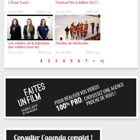
L'Evad Truck
Festival Film It édition 2017 !
16 juin 2017
52369 vues
17 mai 2017
4469 vues
Les métiers de la logistique,
Paroles de bénévoles
des métiers pour les
femmes ?
09 mai 2017
6012 vues
09 mai 2017
6448 vues
1
2
3
4
5
6
7
>
>|