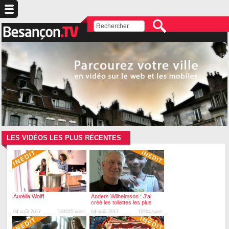
LES VIDÉOS LES PLUS RÉCENTES
Aurélia Wolff
Anders Wilhelmson : J'ai
créé les toilettes les plus
simples du monde
04 août 2017
133535 vues
04 août 2017
12264 vues