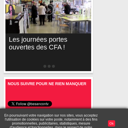
Les journées portes
ouvertes des CFA !
NOUS SUIVRE POUR NE RIEN MANQUER
En poursuivant votre navigation sur nos sites, vous acceptez
l'utilisation de cookies sur votre poste, notamment à des fins
Mentions
A
Toutes les
Diffusez vos
Mon
promotionnelles, publicitaires, statistiques, mesure
Ok
Publicité
légales
propos
vidéos
vidéos
compte
d'audience et fonctionnelles, dans le respect de notre