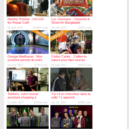
Martine Postma : J'ai créé
Luc Jonveaux : J'exporte le
les Repair Café
Street Art Bangladais
04 août 2017
141094 vues
04 août 2017
12015 vues
George Madhavan : Mon
Cédric Carles : J'utilise la
système permet de boire
nature pour faire tourner
l'eau des toilettes
mes platines
04 août 2017
11763 vues
04 août 2017
10473 vues
Teekers, votre nouvel
Y'a-t-il un chercheur dans la
assistant shopping à
salle ? L'apprenti
Besançon !
10 juillet 2017
63258 vues
july 04, 2017
52565 vues