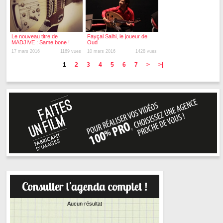
Le nouveau titre de
Fayçal Salhi, le joueur de
MADJIVE : Same bone !
Oud
17 mars 2016
1169 vues
10 mars 2016
1428 vues
1
2
3
4
5
6
7
>
>|
Aucun résultat