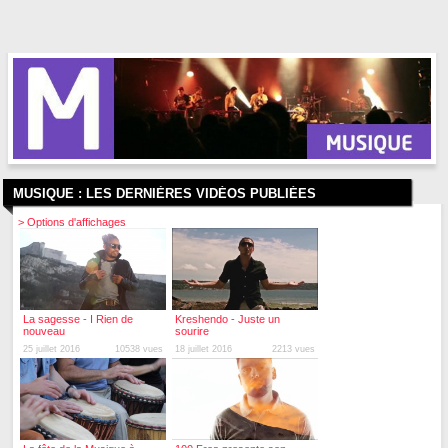
MUSIQUE :
LES DERNIÈRES VIDÉOS PUBLIÉES
> Options d'affichages
La sagesse - I Rien de
Kreshendo - Juste un
nouveau
sourire
25 juillet 2016
10538 vues
18 juillet 2016
2213 vues