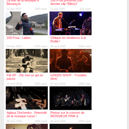
La fête de la Musique à
100 Froa presente son
Besançon
dernier clip "Elle(s)"
22 juin 2016
1993 vues
21 juin 2016
131 vues
100 Froa - Latino
Oblique en résidence à la
Rodia !
04 mai 2016
2333 vues
29 avril 2016
2104 vues
Pat d'F - Dis moi ce qui se
GREEN SHOP - Troubles
passe
(live)
18 avril 2016
1655 vues
07 avril 2016
1395 vues
Aglaya Zinchenko : l'intensité
Retour sur le concert de
de la musique russe !
MONSIEUR PINK à
Micropolis !
06 avril 2016
1695 vues
04 avril 2016
1678 vues