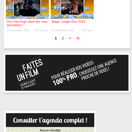
Des free hugs dans les rues
Magic Jungle Run 2014
bisontines !
30 novembre 2014
1871 vues
23 novembre 2014
112 vues
1
2
>
>|
Aucun résultat