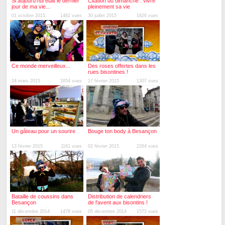
Si aujourd'hui était le dernier
Citation du dimanche : vivre
jour de ma vie...
pleinement sa vie
01 octobre 2015
1482 vues
30 juillet 2015
1826 vues
Ce monde merveilleux...
Des roses offertes dans les
rues bisontines !
24 mars 2015
1654 vues
17 février 2015
1307 vues
Un gâteau pour un sourire
Bouge ton body à Besançon
13 février 2015
1161 vues
02 février 2015
2264 vues
Bataille de coussins dans
Distribution de calendriers
Besançon
de l'avent aux bisontins !
11 décembre 2014
1478 vues
05 décembre 2014
1572 vues