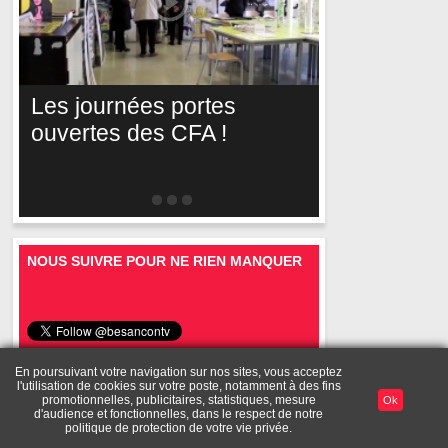
Les journées portes
ouvertes des CFA !
NOUS SUIVRE POUR NE RIEN MANQUER
En poursuivant votre navigation sur nos sites, vous acceptez
l'utilisation de cookies sur votre poste, notamment à des fins
Mentions
A
Toutes les
Diffusez vos
Mon
promotionnelles, publicitaires, statistiques, mesure
Ok
Publicité
légales
propos
vidéos
vidéos
compte
d'audience et fonctionnelles, dans le respect de notre
politique de protection de votre vie privée.