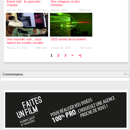
Esprit club : le sport des
Des rongeurs et des
champs
hommes
june 16, 2015
1140 vues
april 03, 2015
2439 vues
Une nouvelle voie... pour
2015 année de la lumière
opérer les cordes vocales
febuary 19, 2015
1286 vues
january 21, 2015
821 vues
1
2
3
>
>|
Commentaires