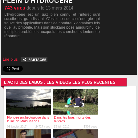
PLEIN D'HYDROGÈNE
743
vues
depuis le 13 mars 2014
L'hydrogène est un gaz bien connu et l'intérêt qu'il
suscite est grandissant. C'est une source d'énergie qui
trouve des applications dans de nombreux domaines tels
que l'automobile. Mais son stockage pose aujourd'hui de
multiples problèmes auxquels les chercheurs tentent de
répondre.
Lire plus
L'ACTU DES LABOS : LES VIDÉOS LES PLUS RÉCENTES
Plongée archéologique dans
Dans les bras morts des
le lac de Malbuisson !
rivières
03 janvier 2017
24727 vues
15 juin 2016
1569 vues