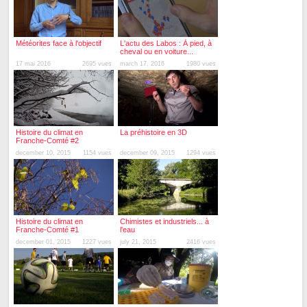
Météorites face à l'objectif
L'actu des Labos : À pied, à
cheval ou en voiture...
17 mai 2016
2695 vues
march 17, 2016
1980 vues
Histoire du climat en
La préhistoire en 3D
Franche-Comté #2
december 10, 2015
1154 vues
december 09, 2015
1294 vues
Histoire du climat en
Chimistes et industriels... à
Franche-Comté #1
l'eau
december 01, 2015
1227 vues
july 21, 2015
2416 vues