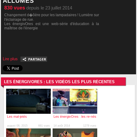
ALLUMÉS
830
vues
depuis le 23 juillet 2014
Changement d�ôère pour les lampadaires ! Lumière sur
l'éclairage de rue.
Les énergivOres est une web-série d'éducation à la
maîtrise de l'énergie
Lire plus
LES ÉNERGIVORES : LES VIDÉOS LES PLUS RÉCENTES
Les mal-jetés
Les énergivOres : les re-nés
august 06, 2015
661 vues
14 août 2014
1278 vues