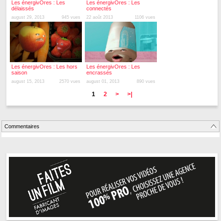
Les énergivOres : Les
Les énergivOres : Les
délaissés
connectés
august 29, 2013
945 vues
22 août 2013
1106 vues
Les énergivOres : Les hors
Les énergivOres : Les
saison
encrassés
august 15, 2013
2570 vues
august 01, 2013
890 vues
1
2
>
>|
Commentaires