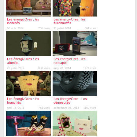
Les énergivOres : les
Les énergivOres : les
incarnés
surchauffés
06 août 2014
756 vues
31 juillet 2014
601 vues
Les énergivOres : les
Les énergivOres : les
allumés
rescapés
23 juillet 2014
830 vues
may 28, 2014
1274 vues
Les énergivOres : les
Les énergivOres : Les
branchés
démesurés
april 16, 2014
764 vues
september 05, 2013
1162 vues