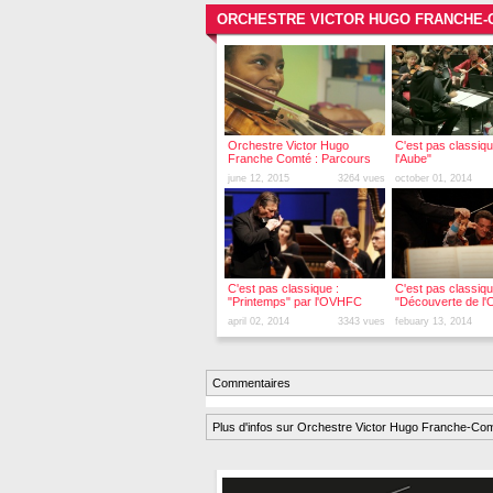
ORCHESTRE VICTOR HUGO FRANCHE-C
Orchestre Victor Hugo
C'est pas classiqu
Franche Comté : Parcours
l'Aube"
Scolaire
june 12, 2015
3264 vues
october 01, 2014
C'est pas classique :
C'est pas classiqu
"Printemps" par l'OVHFC
"Découverte de l'
par l'OVHFC
april 02, 2014
3343 vues
febuary 13, 2014
Commentaires
Plus d'infos sur Orchestre Victor Hugo Franche-Co