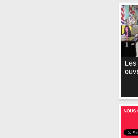
Les
ouv
NOUS 