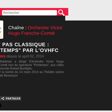
Chaîne :
Orchestre Victor
Hugo Franche-Comté
T PAS CLASSIQUE :
NTEMPS" PAR L'OVHFC
ues
depuis le april 02, 2014
aldman a dirigé l'Orchestre Victor Hugo
omté lors du spectacle "Printemps", aux côtés
niciste Robert Bonfiglio.
r la soirée du 14 mars 2014 au Théâtre scène
 de Besançon