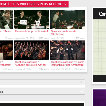
OMTÉ : LES VIDÉOS LES PLUS RÉCENTES
e : "Avant
Pierre et le loup... et la suite !
Dans les coulisses de
l'Orchestre
40 vues
september 30, 2014
8075 vues
june 12, 2014
1908 vues
e :
C'est pas classique :
C'est pas classique : "Souffle
Orchestre"
"Concert du Nouvel An" par
Romantique" par l'Orchestre
l'OVHFC
Victor-Hugo Franche-Comté
2311 vues
febuary 05, 2014
2612 vues
december 10, 2013
2869 vues
mté