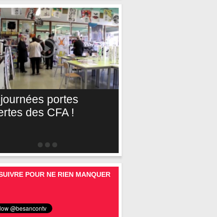
 journées portes
ertes des CFA !
SUIVRE POUR NE RIEN MANQUER