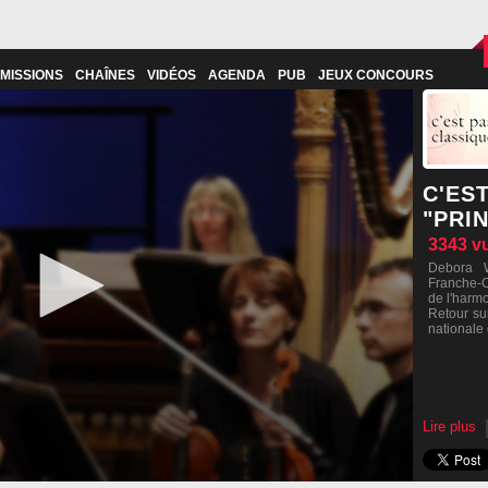
MISSIONS
CHAÎNES
VIDÉOS
AGENDA
PUB
JEUX CONCOURS
C'ES
"PRI
3343
v
Debora W
Franche-C
de l'harmo
Retour su
nationale
Lire plus