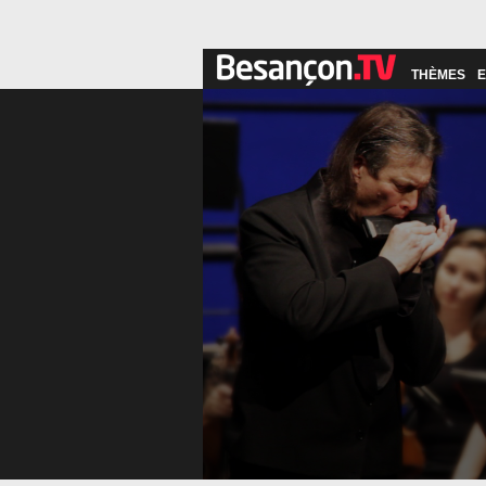
THÈMES
E