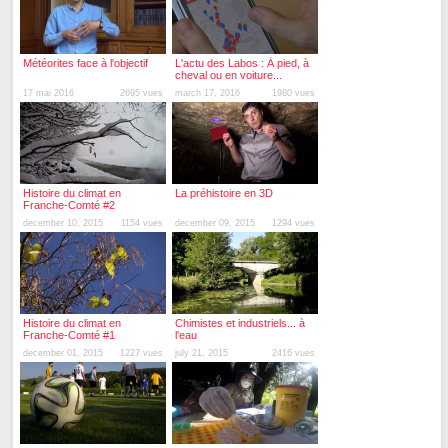
Météorites face à l'objectif
L'actu des Labos : À pied, à
cheval ou en voiture...
17 mai 2016
2695 vues
march 17, 2016
1980 vues
Histoire du climat en
La préhistoire en 3D
Franche-Comté #2
december 10, 2015
1154 vues
december 09, 2015
1294 vues
Histoire du climat en
Chimistes et industriels... à
Franche-Comté #1
l'eau
december 01, 2015
1227 vues
july 21, 2015
2416 vues