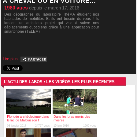
À CHEVAL OU EN VOITURE...
1980
vues
depuis le march 17, 2016
Des géographes du laboratoire ThèMA étudient nos
habitudes de mobilités. Et ils ont besoin de vous ! Ils
lancent un ambitieux projet qui vise à suivre nos
déplacements quotidiens grâce à une application pour
smartphone (TELEM)
Lire plus
L'ACTU DES LABOS : LES VIDÉOS LES PLUS RÉCENTES
Plongée archéologique dans
Dans les bras morts des
le lac de Malbuisson !
rivières
03 janvier 2017
24727 vues
15 juin 2016
1569 vues