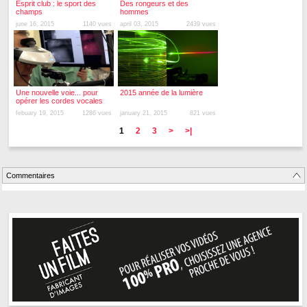
Esprit club : le sport des
Des rongeurs et des
champs
hommes
june 16, 2015
1140 vues
april 03, 2015
2439 vues
Une nouvelle voie... pour
2015 année de la lumière
opérer les cordes vocales
febuary 19, 2015
1286 vues
january 21, 2015
821 vues
1
2
3
>
>|
Commentaires