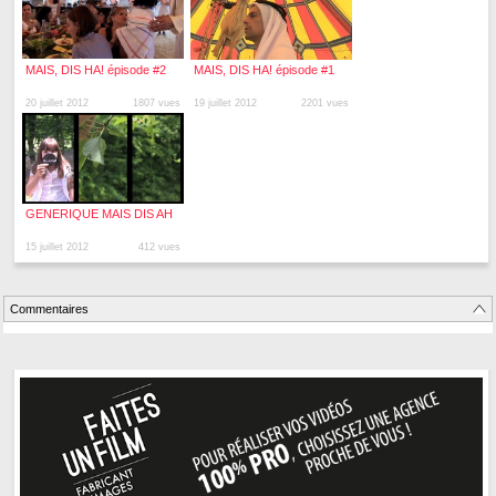
MAIS, DIS HA! épisode #2
MAIS, DIS HA! épisode #1
20 juillet 2012
1807 vues
19 juillet 2012
2201 vues
GENERIQUE MAIS DIS AH
15 juillet 2012
412 vues
Commentaires