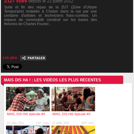
2127
vues
depuis le 22 juillet 2012
Suite et fin des repas de la ZUT (Zone d'Utopie
Temporaire) installée à Chalon dans la rue par une
centaine d'artistes et techniciens franc-comtois. Un
espace de convivialité construit sur les bases des
théories de Charles Fourier...
Lire plus
MAIS DIS HA ! : LES VIDÉOS LES PLUS RÉCENTES
MAIS, DIS HA! épisode #4
MAIS, DIS HA! épisode #3
22 juillet 2012
2127 vues
21 juillet 2012
2037 vues