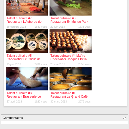
Talent culinaire #7
Talent culinaire #6
Restaurant L'Auberge de
Restaurant Ex Mungo Park
Chalezeule
de Besançon
26 octobre 2013
1639 vues
29 juin 2013
1833 vues
Talent culinaire #5
Talent culinaire #4 Maître
Chocolatier Le Criollo de
Chocolatier Jacques Belin
Chalezeule
de Besançon
15 juin 2013
2434 vues
25 mai 2013
2856 vues
Talent culinaire #3
Talent culinaire #1
Restaurant Brasserie Le
Restaurant Le Grand Café
1802 de Besançon
du Casino Barrière de
27 avril 2013
1620 vues
30 mars 2013
2575 vues
Besançon
Commentaires