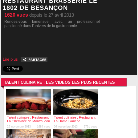
RESTAURANT BRASSERIE LE
1802 DE BESANÇON
1620
vues
depuis le 27 avril 2013
Rendez-vous bimensuel avec un professionnel
passionné dans l'univers de la gastronomie.
Lire plus
TALENT CULINAIRE : LES VIDÉOS LES PLUS RÉCENTES
Talent culinaire : Restaurant
Talent culinaire : Restaurant
La Cheminée de Montfaucon
La Dame Blanche
(Geneuille)
29 novembre 2013
1984 vues
09 novembre 2013
2791 vues