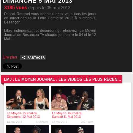
DIMANCHE 5 MAI 2013
3185
vues
depuis le 05 mai 2013
Pascal Roussel vous donne rendez-vous tous les jours
en direct depuis la Foire Comtoise 2013 à Micropolis,
Besançon.
Libre indépendant et désordonné, retrouvez Le Moyen
Journal de Besançon TV chaque jour entre le 04 et le 12
Mai...
Lire plus
LMJ : LE MOYEN JOURNAL : LES VIDÉOS LES PLUS RÉCENTES
Le Moyen Journal du
Le Moyen Journal du
Dimanche 12 Mai 2013
Samedi 11 Mai 2013
14 mai 2013
3108 vues
12 mai 2013
2027 vues