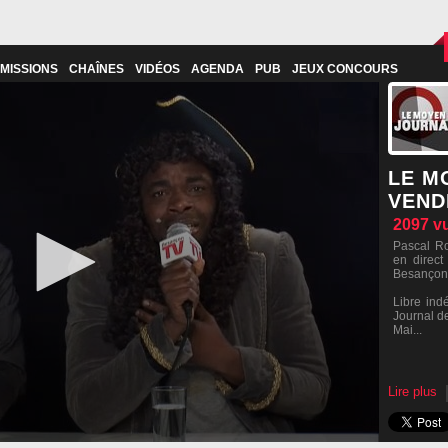
MISSIONS
CHAÎNES
VIDÉOS
AGENDA
PUB
JEUX CONCOURS
LE M
VEND
2097
v
Pascal Ro
en direct
Besançon
Libre ind
Journal d
Mai...
Lire plus