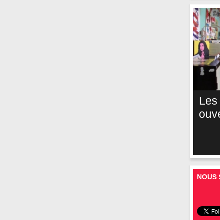
Les
ouv
NOUS 