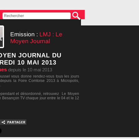
Emission :
LMJ : Le
Moyen Journal
OYEN JOURNAL DU
REDI 10 MAI 2013
ues
depuis le 10 mai 2013
ussel vous donne rendez-vous tous les jours
 depuis la Foire Comtoise 2013 à Micropolis,
.
épendant et désordonné, retrouvez Le Moyen
e Besançon TV chaque jour entre le 04 et le 12