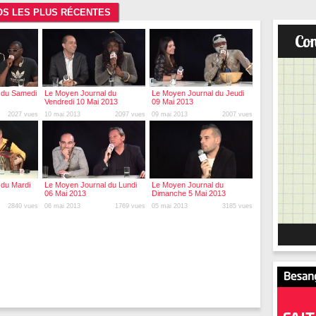
ÉOS LES PLUS RÉCENTES
 du Samedi
Le Moyen Journal du
Le Moyen Journal du Jeudi
Vendredi 10 Mai 2013
09 Mai 2013
2027 vues
10 mai 2013
2097 vues
09 mai 2013
2007 vues
 du Mardi
Le Moyen Journal du Lundi
Le Moyen Journal du
06 Mai 2013
Dimanche 5 Mai 2013
2840 vues
06 mai 2013
1769 vues
05 mai 2013
3185 vues