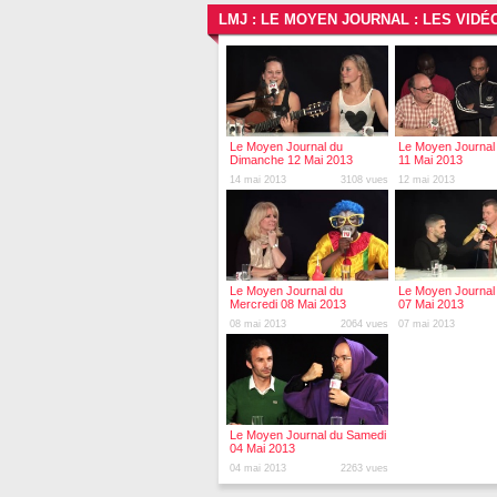
LMJ : LE MOYEN JOURNAL : LES VID
Le Moyen Journal du
Le Moyen Journal
Dimanche 12 Mai 2013
11 Mai 2013
14 mai 2013
3108 vues
12 mai 2013
Le Moyen Journal du
Le Moyen Journal
Mercredi 08 Mai 2013
07 Mai 2013
08 mai 2013
2064 vues
07 mai 2013
Le Moyen Journal du Samedi
04 Mai 2013
04 mai 2013
2263 vues