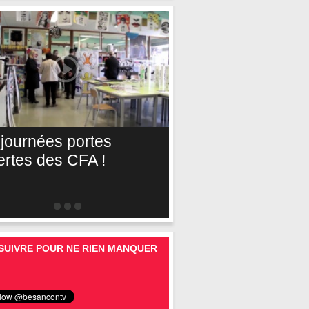
 journées portes
ertes des CFA !
SUIVRE POUR NE RIEN MANQUER