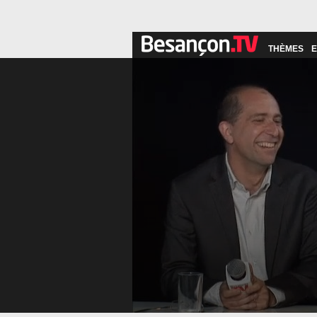
THÈMES
E